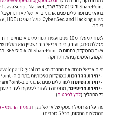
לתכנות וקוד, חובה לבקר
resleveloper.blogspot.co.il
בתהליכים ופורטלים פנים ארגוניים. אריאל לא ויתר וקי
מידע
 Hacking
ביותר.
לאחר למעלה מ10 שנים ועשרות פורטלים איכותיים
מכללת פרוג, ועוד),
אשר מתמקד
הקמה, הטמעה,ניהול ותחזוקה.
היום אריאל מנחה את החברה הצעירה Bresleveloper Digital אשר ממוקדת ב3 תחומים:
-
יחידת ההדרכות
ממוקדות ואיכותיות בתחום ה- SharePoint וה-אופיס 365
-
יחידת הפיתוח
לפורטלים פנים ארגוניים ב-SharePoint, הן OnPremise והן Online
-
יחידת הריטיינר
, מתמחה בלעזור לעסקים לעבור לענן,
כל התהליך (
לחץ לפרטים
).
עוד על הפרופיל העסקי של אריאל בקרו
בעמוד הרשמי - xPlace
ההמלצות החמות, הכל 5 כוכבים)