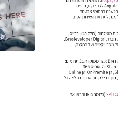
https://b
,
תחומי ההתמחות הם
SharePoint ודוט נט לצד שרת, וJavaScript Native ו Angular לצד לקוח, ובעיקר
בל הכשרה בתחומי אבטחת
Cyber Sec. and. כולל הסמכת HDE, על מנת לתת את השירות הטוב
 והדרכות מוצלחות (כולל בג'ון ברייס,
היום אריאל רובינשטיין הוא בעלים של חברת Bresleveloper Digital,
ת בתחום ה-SharePoint וה-אופיס 365, החל מפרוייקטים ועד התקנה,
 תוך כדי לקיחת אחריות מלאה כל
(כלומר בואו ותראו את