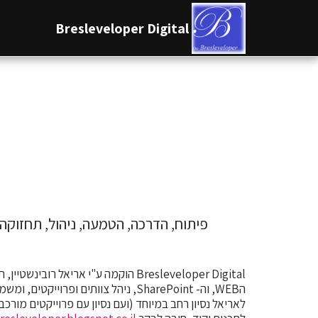
Bresleveloper Digital
פיתוח, הדרכה, הטמעה, ניהול, תחזוקה, אחריותף עבור אופיס 365, icrosoft Teams
Bresleveloper Digital הוקמה ע"י
אריאל רובינשטיין, 
הWEB, וה- SharePoint, ניהל צוותים ופרוייקטים, ומשמש כמרצה מומחה בתחום.
לאריאל נסיון רחב במיוחד (ועם נסיון עם פרוייקטים מורכ